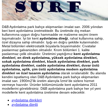
D&B Aydınlatma park bahçe ekipmanları imalat san. 2006 yılından
beri kent aydınlatma üretmektedir. Bu üretimde dış mekan
kullanımına uygun doğru hammadde ve malzeme seçimi önem
taşımakradır. İyi bir kent
aydınlatma direği
, rahat kullanıma sahip,
özel dizayna sahip olmalıdır. Işığı en doğru şekilde kulanmalıdır.
Metal bölümleri elektrostatik boyalarla boyanmalıdır. Cıvatalar
paslanmaz galvanizden olmalıdır. Krom bölümleri 1. kalite
paslanmaz çelik olmalıdır. Üretimini yaptığımız
kent aydınlatma
direkleri; en direk aydınlatma, yüksek aydınlatma direkleri,
sokak aydınlatma direkleri, klasik aydınlatma direkleri, park
aydınlatma direkleri, cadde aydınlatma direkleri, duvar üstü
aydınlatma, aplik, çim üstü aydınlatma modern aydınlatma
direkleri ve özel tasarım aydınlatma
olarak sıralanabilir. Bu alanda
kendini ispatlamış olan D&B Aydınlatma park bahçe ekipmanları
imalat san. 1900m2’lik üretim alanıyla İzmir'de sizlere hizmet
vermeye hazırdır. Ürünler bölümümüzde kent aydınlatma 2011
modellerini görebilirsiniz. D&B aydınlatma park bahçe her yıl yeni
modellerle kent aydınlatma üretimine devam edecektir.
aydınlatma direkleri
aydınlatma direği