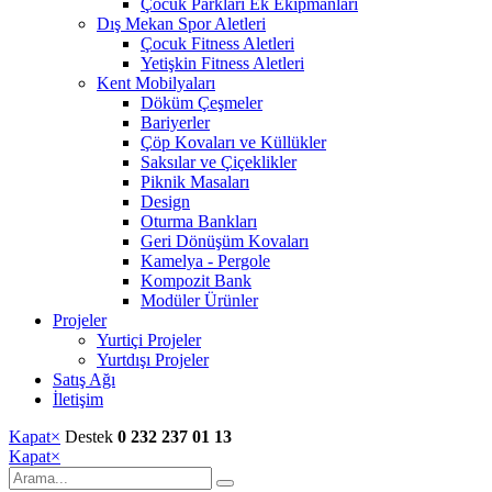
Çocuk Parkları Ek Ekipmanları
Dış Mekan Spor Aletleri
Çocuk Fitness Aletleri
Yetişkin Fitness Aletleri
Kent Mobilyaları
Döküm Çeşmeler
Bariyerler
Çöp Kovaları ve Küllükler
Saksılar ve Çiçeklikler
Piknik Masaları
Design
Oturma Bankları
Geri Dönüşüm Kovaları
Kamelya - Pergole
Kompozit Bank
Modüler Ürünler
Projeler
Yurtiçi Projeler
Yurtdışı Projeler
Satış Ağı
İletişim
Kapat
×
Destek
0 232 237 01 13
Kapat
×