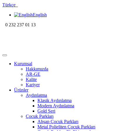
Türkçe
English
0 232 237 01 13
Kurumsal
Hakkımızda
AR-GE
Kalite
Kariyer
Ürünler
Aydınlatma
Klasik Aydınlatma
Modern Aydınlatma
Gold Seri
Çocuk Parkları
Ahşap Çocuk Parkları
Metal Polieliten Çocuk Parkları