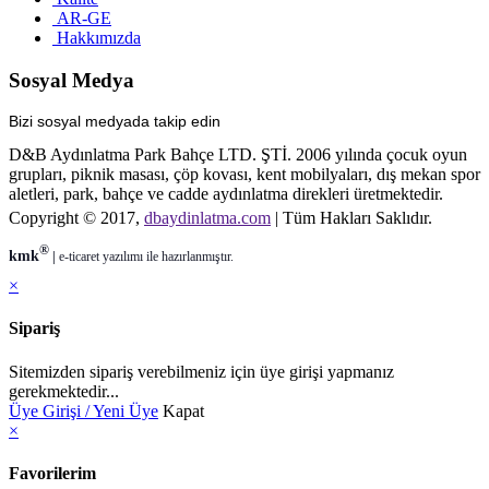
AR-GE
Hakkımızda
Sosyal Medya
Bizi sosyal medyada takip edin
D&B Aydınlatma Park Bahçe LTD. ŞTİ. 2006 yılında çocuk oyun
grupları, piknik masası, çöp kovası, kent mobilyaları, dış mekan spor
aletleri, park, bahçe ve cadde aydınlatma direkleri üretmektedir.
Copyright © 2017,
dbaydinlatma.com
| Tüm Hakları Saklıdır.
®
kmk
|
e-ticaret
yazılımı ile hazırlanmıştır.
×
Sipariş
Sitemizden sipariş verebilmeniz için üye girişi yapmanız
gerekmektedir...
Üye Girişi / Yeni Üye
Kapat
×
Favorilerim