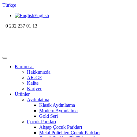
Türkçe
English
0 232 237 01 13
Kurumsal
Hakkımızda
AR-GE
Kalite
Kariyer
Ürünler
Aydınlatma
Klasik Aydınlatma
Modern Aydınlatma
Gold Seri
Çocuk Parkları
Ahşap Çocuk Parkları
Metal Polieliten Çocuk Parkları