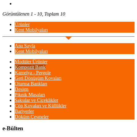
Görüntülenen 1 - 10, Toplam 10
Ürünler
Kent Mobilyaları
Ana Sayfa
Kent Mobilyaları
Modüler Ürünler
Kompozit Bank
Kamelya - Pergole
Geri Dönüşüm Kovaları
Oturma Bankları
Design
Piknik Masaları
Saksılar ve Çiçeklikler
Çöp Kovaları ve Küllükler
Bariyerler
Döküm Çeşmeler
e-Bülten