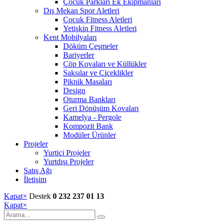
Çocuk Parkları Ek Ekipmanları
Dış Mekan Spor Aletleri
Çocuk Fitness Aletleri
Yetişkin Fitness Aletleri
Kent Mobilyaları
Döküm Çeşmeler
Bariyerler
Çöp Kovaları ve Küllükler
Saksılar ve Çiçeklikler
Piknik Masaları
Design
Oturma Bankları
Geri Dönüşüm Kovaları
Kamelya - Pergole
Kompozit Bank
Modüler Ürünler
Projeler
Yurtiçi Projeler
Yurtdışı Projeler
Satış Ağı
İletişim
Kapat
×
Destek
0 232 237 01 13
Kapat
×