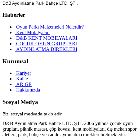
D&B Aydınlatma Park Bahçe LTD. ŞTİ.
Haberler
Oyun Parkı Malzemeleri Nelerdir?
Kent Mobilyaları
D&B KENT MOBILYALARI
ÇOCUK OYUN GRUPLARI
AYDINLATMA DIREKLERI
Kurumsal
Kariyer
Kalite
AR-GE
Hakkımızda
Sosyal Medya
Bizi sosyal medyada takip edin
D&B Aydınlatma Park Bahçe LTD. ŞTİ. 2006 yılında çocuk oyun
grupları, piknik masası, çöp kovası, kent mobilyaları, dış mekan spor
aletleri, park, bahçe ve cadde aydınlatma direkleri üretmektedir.