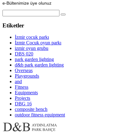
e-Bültenimize üye olunuz
Etiketler
İzmir çocuk parkı
İzmir Çocuk oyun parkı
izmir oyun grubu
DBS 020
park garden lighting
d&b park garden lighting
Overseas
Playgrounds
and
Fitness
Equipments
Projects
DBG 16
composite bench
outdoor fitness equipment