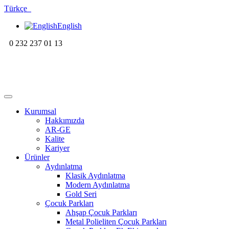
Türkçe
English
0 232 237 01 13
Kurumsal
Hakkımızda
AR-GE
Kalite
Kariyer
Ürünler
Aydınlatma
Klasik Aydınlatma
Modern Aydınlatma
Gold Seri
Çocuk Parkları
Ahşap Çocuk Parkları
Metal Polieliten Çocuk Parkları