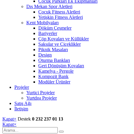
Çocuk Parkları Ek Ekipmanları
Dış Mekan Spor Aletleri
Çocuk Fitness Aletleri
Yetişkin Fitness Aletleri
Kent Mobilyaları
Döküm Çeşmeler
Bariyerler
Çöp Kovaları ve Küllükler
Saksılar ve Çiçeklikler
Piknik Masaları
Design
Oturma Bankları
Geri Dönüşüm Kovaları
Kamelya - Pergole
Kompozit Bank
Modüler Ürünler
Projeler
Yurtiçi Projeler
Yurtdışı Projeler
Satış Ağı
İletişim
Kapat
×
Destek
0 232 237 01 13
Kapat
×