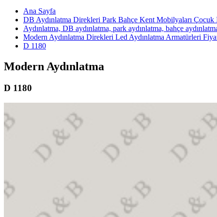
Ana Sayfa
DB Aydınlatma Direkleri Park Bahçe Kent Mobilyaları Çocuk P
Aydınlatma, DB aydınlatma, park aydınlatma, bahçe aydınlatm
Modern Aydınlatma Direkleri Led Aydınlatma Armatürleri Fiya
D 1180
Modern Aydınlatma
D 1180