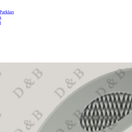
arkları
a
t