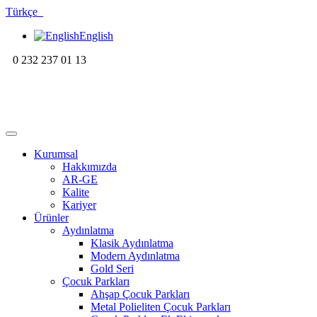
Türkçe
English
0 232 237 01 13
Kurumsal
Hakkımızda
AR-GE
Kalite
Kariyer
Ürünler
Aydınlatma
Klasik Aydınlatma
Modern Aydınlatma
Gold Seri
Çocuk Parkları
Ahşap Çocuk Parkları
Metal Polieliten Çocuk Parkları