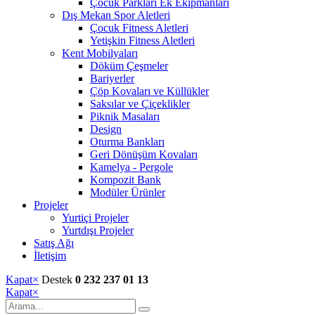
Çocuk Parkları Ek Ekipmanları
Dış Mekan Spor Aletleri
Çocuk Fitness Aletleri
Yetişkin Fitness Aletleri
Kent Mobilyaları
Döküm Çeşmeler
Bariyerler
Çöp Kovaları ve Küllükler
Saksılar ve Çiçeklikler
Piknik Masaları
Design
Oturma Bankları
Geri Dönüşüm Kovaları
Kamelya - Pergole
Kompozit Bank
Modüler Ürünler
Projeler
Yurtiçi Projeler
Yurtdışı Projeler
Satış Ağı
İletişim
Kapat
×
Destek
0 232 237 01 13
Kapat
×