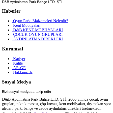
D&B Aydınlatma Park Bahçe LTD. ŞTİ.
Haberler
Oyun Parkı Malzemeleri Nelerdir?
Kent Mobilyaları
D&B KENT MOBILYALARI
ÇOCUK OYUN GRUPLARI
AYDINLATMA DIREKLERI
Kurumsal
Kariyer
Kalite
AR-GE
Hakkımızda
Sosyal Medya
Bizi sosyal medyada takip edin
D&B Aydınlatma Park Bahçe LTD. ŞTİ. 2006 yılında çocuk oyun
grupları, piknik masası, çöp kovası, kent mobilyaları, dış mekan spor
aletleri, park, bahçe ve cadde aydınlatma direkleri üretmektedir.