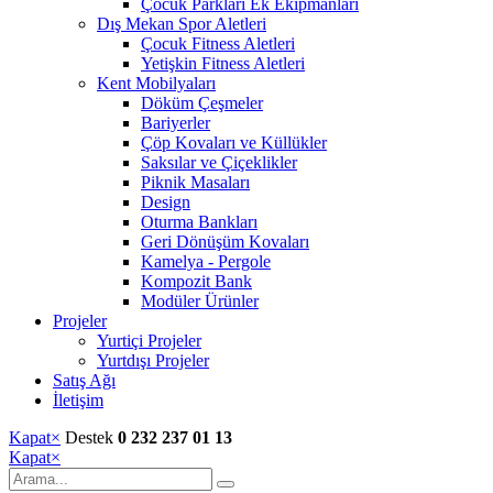
Çocuk Parkları Ek Ekipmanları
Dış Mekan Spor Aletleri
Çocuk Fitness Aletleri
Yetişkin Fitness Aletleri
Kent Mobilyaları
Döküm Çeşmeler
Bariyerler
Çöp Kovaları ve Küllükler
Saksılar ve Çiçeklikler
Piknik Masaları
Design
Oturma Bankları
Geri Dönüşüm Kovaları
Kamelya - Pergole
Kompozit Bank
Modüler Ürünler
Projeler
Yurtiçi Projeler
Yurtdışı Projeler
Satış Ağı
İletişim
Kapat
×
Destek
0 232 237 01 13
Kapat
×