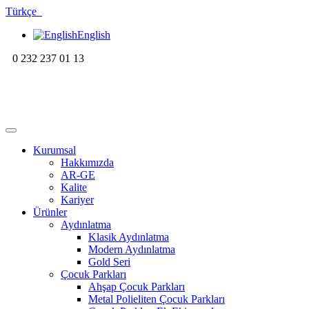
Türkçe
English
0 232 237 01 13
Kurumsal
Hakkımızda
AR-GE
Kalite
Kariyer
Ürünler
Aydınlatma
Klasik Aydınlatma
Modern Aydınlatma
Gold Seri
Çocuk Parkları
Ahşap Çocuk Parkları
Metal Polieliten Çocuk Parkları