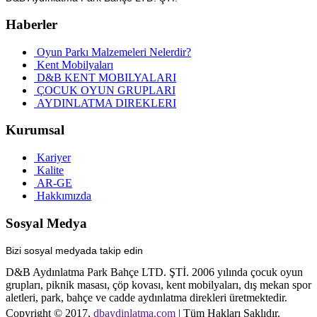
Haberler
Oyun Parkı Malzemeleri Nelerdir?
Kent Mobilyaları
D&B KENT MOBILYALARI
ÇOCUK OYUN GRUPLARI
AYDINLATMA DIREKLERI
Kurumsal
Kariyer
Kalite
AR-GE
Hakkımızda
Sosyal Medya
Bizi sosyal medyada takip edin
D&B Aydınlatma Park Bahçe LTD. ŞTİ. 2006 yılında çocuk oyun
grupları, piknik masası, çöp kovası, kent mobilyaları, dış mekan spor
aletleri, park, bahçe ve cadde aydınlatma direkleri üretmektedir.
Copyright © 2017,
dbaydinlatma.com
| Tüm Hakları Saklıdır.