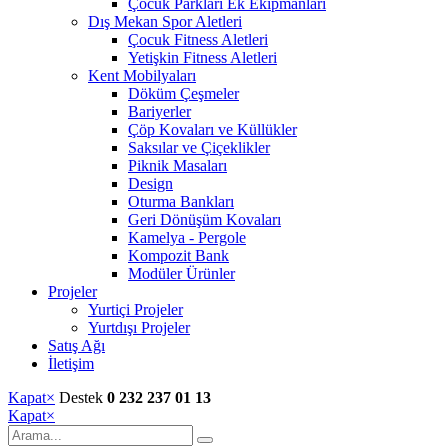
Çocuk Parkları Ek Ekipmanları
Dış Mekan Spor Aletleri
Çocuk Fitness Aletleri
Yetişkin Fitness Aletleri
Kent Mobilyaları
Döküm Çeşmeler
Bariyerler
Çöp Kovaları ve Küllükler
Saksılar ve Çiçeklikler
Piknik Masaları
Design
Oturma Bankları
Geri Dönüşüm Kovaları
Kamelya - Pergole
Kompozit Bank
Modüler Ürünler
Projeler
Yurtiçi Projeler
Yurtdışı Projeler
Satış Ağı
İletişim
Kapat
×
Destek
0 232 237 01 13
Kapat
×