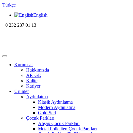
Türkçe
English
0 232 237 01 13
Kurumsal
Hakkımızda
AR-GE
Kalite
Kariyer
Ürünler
Aydınlatma
Klasik Aydınlatma
Modern Aydınlatma
Gold Seri
Çocuk Parkları
Ahşap Çocuk Parkları
Metal Polieliten Çocuk Parkları