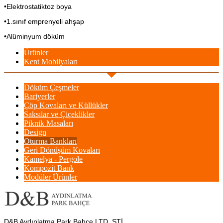
•Elektrostatiktoz boya
•1.sınıf emprenyeli ahşap
•Alüminyum döküm
Ürünler
Kent Mobilyaları
Döküm Çeşmeler
Bariyerler
Çöp Kovaları ve Küllükler
Saksılar ve Çiçeklikler
Piknik Masaları
Design
Oturma Bankları
Geri Dönüşüm Kovaları
Kamelya - Pergole
Kompozit Bank
Modüler Ürünler
D&B Aydınlatma Park Bahçe LTD. ŞTİ.