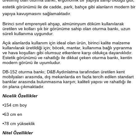
üretilmiş olan oturma bankı, ergonomik bir yapıya sahip olduğu gibi,
estetik görünümü ile de cadde, park, bahçe gibi alanların modern bir
yapıya kavuşmasını sağlamaktadır.
Birinci sınıf emprenyeli ahşap, almüninyum döküm kullanılarak
üretilen ve kolları şık bir görünüme sahip olan oturma bankı, uzun
süreli kullanıma uygundur.
Açık alanlarda kullanım için ideal olan ürün, birinci kalite malzeme
kullanılarak üretildiği için; böcek, mantar, kullanıma bağlı yıpranma
ve hava koşulları gibi olumsuz etkenlere karşı oldukça dayanıklıdır.
Estetik görünümü ve rahatlığı ile dikkat çeken oturma bankı, kentin
modern görünü ile uyumludur.
DB-152 oturma bankı; D&B Aydınlatma tarafından üretilen kent
mobilyaları arasında, dış mekanlarda en fazla tercih edilen standart
banklar arasında bulunmasına karşın; kaliteli yapısı ve rahatlığı ile
ön plana çıkmaktadır.
Nicelik Özellikler
•154 cm boy
•63 cm en
•78 cm yükseklik
Nitel Özellikler