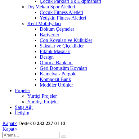
Çocuk Parkları Ek Ekipmanları
Dış Mekan Spor Aletleri
Çocuk Fitness Aletleri
Yetişkin Fitness Aletleri
Kent Mobilyaları
Döküm Çeşmeler
Bariyerler
Çöp Kovaları ve Küllükler
Saksılar ve Çiçeklikler
Piknik Masaları
Design
Oturma Bankları
Geri Dönüşüm Kovaları
Kamelya - Pergole
Kompozit Bank
Modüler Ürünler
Projeler
Yurtiçi Projeler
Yurtdışı Projeler
Satış Ağı
İletişim
Kapat
×
Destek
0 232 237 01 13
Kapat
×