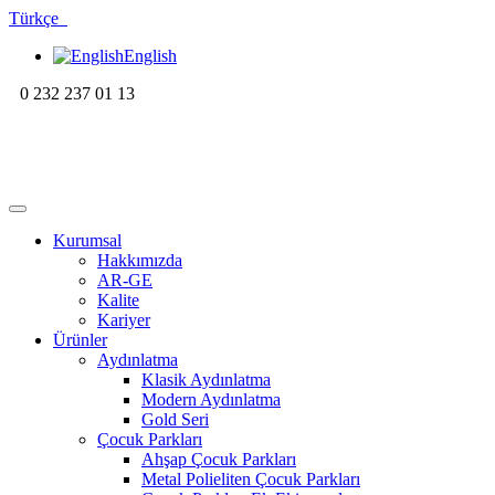
Türkçe
English
0 232 237 01 13
Kurumsal
Hakkımızda
AR-GE
Kalite
Kariyer
Ürünler
Aydınlatma
Klasik Aydınlatma
Modern Aydınlatma
Gold Seri
Çocuk Parkları
Ahşap Çocuk Parkları
Metal Polieliten Çocuk Parkları