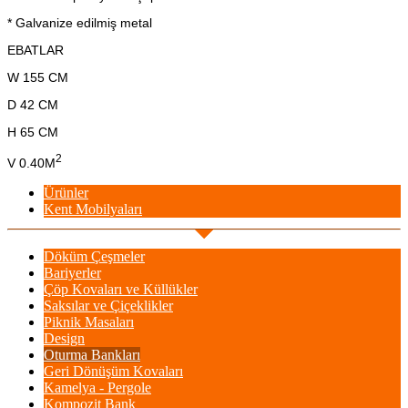
* Galvanize edilmiş metal
EBATLAR
W 155 CM
D 42 CM
H 65 CM
2
V 0.40M
Ürünler
Kent Mobilyaları
Döküm Çeşmeler
Bariyerler
Çöp Kovaları ve Küllükler
Saksılar ve Çiçeklikler
Piknik Masaları
Design
Oturma Bankları
Geri Dönüşüm Kovaları
Kamelya - Pergole
Kompozit Bank