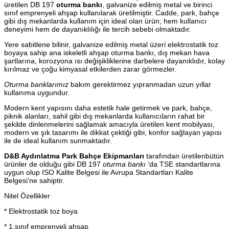
üretilen DB 197
oturma bankı
, galvanize edilmiş metal ve birinci
sınıf emprenyeli ahşap kullanılarak üretilmiştir. Cadde, park, bahçe
gibi dış mekanlarda kullanım için ideal olan ürün; hem kullanıcı
deneyimi hem de dayanıklılığı ile tercih sebebi olmaktadır.
Yere sabitlene bilinir, galvanize edilmiş metal üzeri elektrostatik toz
boyaya sahip ana iskeletli ahşap oturma bankı, dış mekan hava
şartlarına, korozyona ısı değişikliklerine darbelere dayanıklıdır, kolay
kırılmaz ve çoğu kimyasal etkilerden zarar görmezler.
Oturma banklarımız
bakım gerektirmez yıpranmadan uzun yıllar
kullanıma uygundur.
Modern kent yapısını daha estetik hale getirmek ve park, bahçe,
piknik alanları, sahil gibi dış mekanlarda kullanıcıların rahat bir
şekilde dinlenmelerini sağlamak amacıyla üretilen kent mobilyası,
modern ve şık tasarımı ile dikkat çektiği gibi, konfor sağlayan yapısı
ile de ideal kullanım sunmaktadır.
D&B Aydınlatma Park Bahçe Ekipmanları
tarafından üretilenbütün
ürünler de olduğu gibi DB 197
oturma bankı
‘da TSE standartlarına
uygun olup ISO Kalite Belgesi ile Avrupa Standartları Kalite
Belgesi’ne sahiptir.
Nitel Özellikler
* Elektrostatik toz boya
* 1.sınıf emprenyeli ahşap