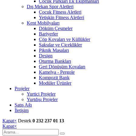
Çocuk Parkları Ek Ekipmanları
Dış Mekan Spor Aletleri
Çocuk Fitness Aletleri
Yetişkin Fitness Aletleri
Kent Mobilyaları
Döküm Çeşmeler
Bariyerler
Çöp Kovaları ve Küllükler
Saksılar ve Çiçeklikler
Piknik Masaları
Design
Oturma Bankları
Geri Dönüşüm Kovaları
Kamelya - Pergole
Kompozit Bank
Modüler Ürünler
Projeler
Yurtiçi Projeler
Yurtdışı Projeler
Satış Ağı
İletişim
Kapat
×
Destek
0 232 237 01 13
Kapat
×