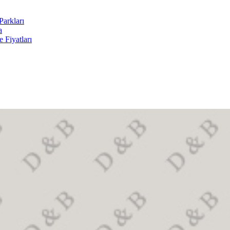
arkları
a
 Fiyatları