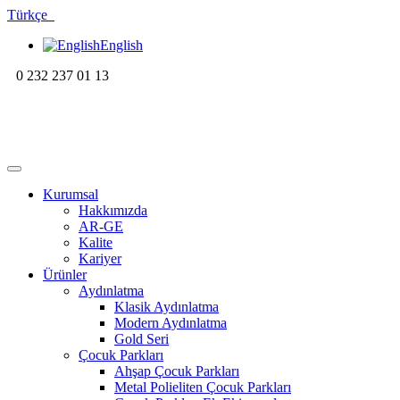
Türkçe
English
0 232 237 01 13
Kurumsal
Hakkımızda
AR-GE
Kalite
Kariyer
Ürünler
Aydınlatma
Klasik Aydınlatma
Modern Aydınlatma
Gold Seri
Çocuk Parkları
Ahşap Çocuk Parkları
Metal Polieliten Çocuk Parkları