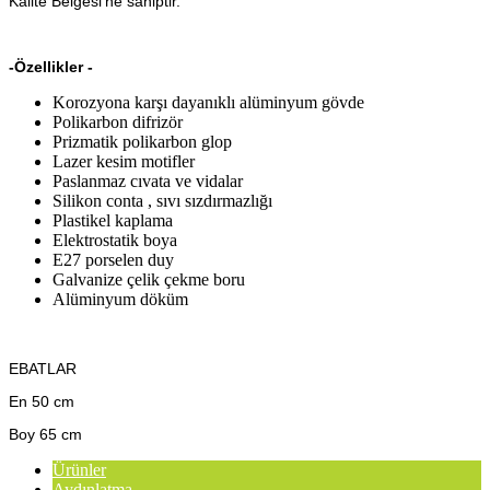
Kalite Belgesi’ne sahiptir.
-Özellikler -
Korozyona karşı dayanıklı alüminyum gövde
Polikarbon difrizör
Prizmatik polikarbon glop
Lazer kesim motifler
Paslanmaz cıvata ve vidalar
Silikon conta , sıvı sızdırmazlığı
Plastikel kaplama
Elektrostatik boya
E27 porselen duy
Galvanize çelik çekme boru
Alüminyum döküm
EBATLAR
En 50 cm
Boy 65 cm
Ürünler
Aydınlatma