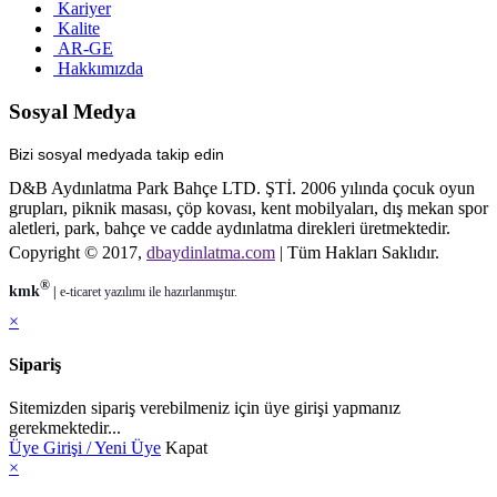
Kariyer
Kalite
AR-GE
Hakkımızda
Sosyal Medya
Bizi sosyal medyada takip edin
D&B Aydınlatma Park Bahçe LTD. ŞTİ. 2006 yılında çocuk oyun
grupları, piknik masası, çöp kovası, kent mobilyaları, dış mekan spor
aletleri, park, bahçe ve cadde aydınlatma direkleri üretmektedir.
Copyright © 2017,
dbaydinlatma.com
| Tüm Hakları Saklıdır.
®
kmk
|
e-ticaret
yazılımı ile hazırlanmıştır.
×
Sipariş
Sitemizden sipariş verebilmeniz için üye girişi yapmanız
gerekmektedir...
Üye Girişi / Yeni Üye
Kapat
×