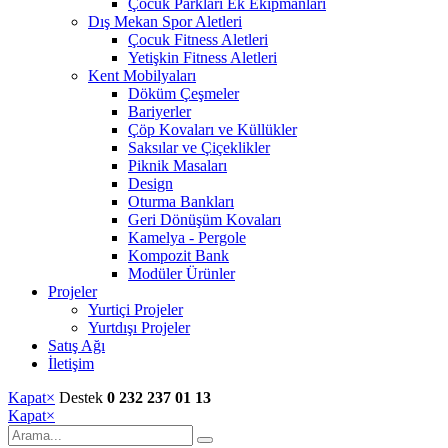
Çocuk Parkları Ek Ekipmanları
Dış Mekan Spor Aletleri
Çocuk Fitness Aletleri
Yetişkin Fitness Aletleri
Kent Mobilyaları
Döküm Çeşmeler
Bariyerler
Çöp Kovaları ve Küllükler
Saksılar ve Çiçeklikler
Piknik Masaları
Design
Oturma Bankları
Geri Dönüşüm Kovaları
Kamelya - Pergole
Kompozit Bank
Modüler Ürünler
Projeler
Yurtiçi Projeler
Yurtdışı Projeler
Satış Ağı
İletişim
Kapat
×
Destek
0 232 237 01 13
Kapat
×