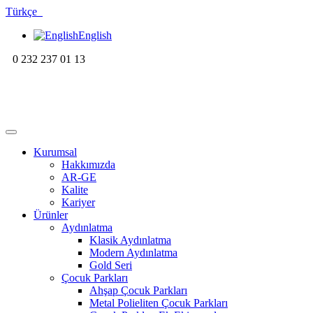
Türkçe
English
0 232 237 01 13
Kurumsal
Hakkımızda
AR-GE
Kalite
Kariyer
Ürünler
Aydınlatma
Klasik Aydınlatma
Modern Aydınlatma
Gold Seri
Çocuk Parkları
Ahşap Çocuk Parkları
Metal Polieliten Çocuk Parkları