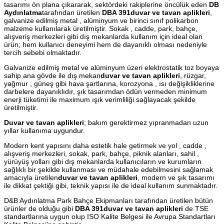
tasarımı ön plana çıkararak, sektördeki rakiplerine öncülük eden
DB
Aydınlatma
tarafından üretilen
DBA 391duvar ve tavan aplikleri
,
galvanize edilmiş metal , alüminyum ve birinci sınıf polikarbon
malzeme kullanılarak üretilmiştir. Sokak , cadde, park, bahçe,
alışveriş merkezleri gibi dış mekanlarda kullanım için ideal olan
ürün; hem kullanıcı deneyimi hem de dayanıklı olması nedeniyle
tercih sebebi olmaktadır.
Galvanize edilmiş metal ve alüminyum üzeri elektrostatik toz boyaya
sahip ana gövde ile dış mekan
duvar ve tavan aplikleri
, rüzgar,
yağmur , güneş gibi hava şartlarına, korozyona , ısı değişikliklerine
darbelere dayanıklıdır, şık tasarımdan ödün vermeden minimum
enerji tüketimi ile maximum ışık verimliliği sağlayacak şekilde
üretilmiştir.
Duvar ve tavan aplikleri
; bakım gerektirmez yıpranmadan uzun
yıllar kullanıma uygundur.
Modern kent yapısını daha estetik hale getirmek ve yol , cadde ,
alışveriş merkezleri, sokak, park, bahçe, piknik alanları, sahil ,
yürüyüş yolları gibi dış mekanlarda kullanıcıların ve kurumların
sağlıklı bir şekilde kullanması ve müdahale edebilmesini sağlamak
amacıyla üretilen
duvar ve tavan aplikleri
, modern ve şık tasarımı
ile dikkat çektiği gibi, teknik yapısı ile de ideal kullanım sunmaktadır.
D&B Aydınlatma Park Bahçe Ekipmanları tarafından üretilen bütün
ürünler de olduğu gibi
DBA 391duvar ve tavan aplikleri
de TSE
standartlarına uygun olup ISO Kalite Belgesi ile Avrupa Standartları