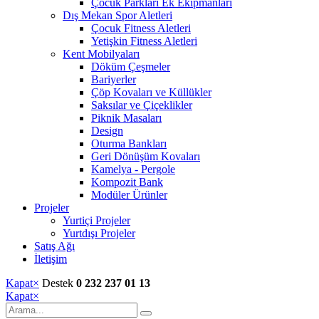
Çocuk Parkları Ek Ekipmanları
Dış Mekan Spor Aletleri
Çocuk Fitness Aletleri
Yetişkin Fitness Aletleri
Kent Mobilyaları
Döküm Çeşmeler
Bariyerler
Çöp Kovaları ve Küllükler
Saksılar ve Çiçeklikler
Piknik Masaları
Design
Oturma Bankları
Geri Dönüşüm Kovaları
Kamelya - Pergole
Kompozit Bank
Modüler Ürünler
Projeler
Yurtiçi Projeler
Yurtdışı Projeler
Satış Ağı
İletişim
Kapat
×
Destek
0 232 237 01 13
Kapat
×