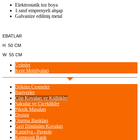
Elektrostatik toz boya
1.sınıf emprenyeli ahşap
Galvanize edilmiş metal
EBATLAR
H 50 CM
W 55 CM
Ürünler
Kent Mobilyaları
Döküm Çeşmeler
Bariyerler
Çöp Kovaları ve Küllükler
Saksılar ve Çiçeklikler
Piknik Masaları
Design
Oturma Bankları
Geri Dönüşüm Kovaları
Kamelya - Pergole
Kompozit Bank