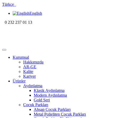
Türkçe
English
0 232 237 01 13
Kurumsal
Hakkımızda
AR-GE
Kalite
Kariyer
Ürünler
Aydınlatma
Klasik Aydınlatma
Modern Aydınlatma
Gold Seri
Çocuk Parkları
Ahşap Çocuk Parkları
Metal Polieliten Çocuk Parkları