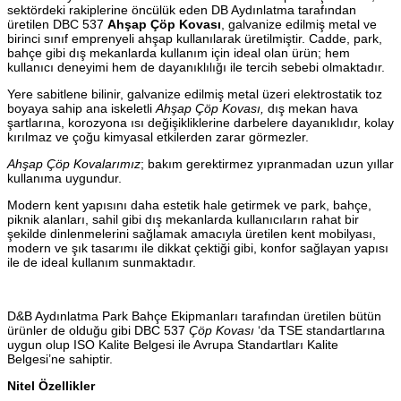
sektördeki rakiplerine öncülük eden DB Aydınlatma tarafından
üretilen DBC 537
Ahşap Çöp Kovası
, galvanize edilmiş metal ve
birinci sınıf emprenyeli ahşap kullanılarak üretilmiştir. Cadde, park,
bahçe gibi dış mekanlarda kullanım için ideal olan ürün; hem
kullanıcı deneyimi hem de dayanıklılığı ile tercih sebebi olmaktadır.
Yere sabitlene bilinir, galvanize edilmiş metal üzeri elektrostatik toz
boyaya sahip ana iskeletli
Ahşap Çöp Kovası,
dış mekan hava
şartlarına, korozyona ısı değişikliklerine darbelere dayanıklıdır, kolay
kırılmaz ve çoğu kimyasal etkilerden zarar görmezler.
Ahşap Çöp Kovalarımız
; bakım gerektirmez yıpranmadan uzun yıllar
kullanıma uygundur.
Modern kent yapısını daha estetik hale getirmek ve park, bahçe,
piknik alanları, sahil gibi dış mekanlarda kullanıcıların rahat bir
şekilde dinlenmelerini sağlamak amacıyla üretilen kent mobilyası,
modern ve şık tasarımı ile dikkat çektiği gibi, konfor sağlayan yapısı
ile de ideal kullanım sunmaktadır.
D&B Aydınlatma Park Bahçe Ekipmanları tarafından üretilen bütün
ürünler de olduğu gibi DBC 537
Çöp Kovası
‘da TSE standartlarına
uygun olup ISO Kalite Belgesi ile Avrupa Standartları Kalite
Belgesi’ne sahiptir.
Nitel Özellikler