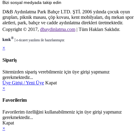
Bizi sosyal medyada takip edin
D&B Aydınlatma Park Bahçe LTD. ŞTİ. 2006 yılında çocuk oyun
grupları, piknik masası, çöp kovası, kent mobilyaları, dış mekan spor
aletleri, park, bahçe ve cadde aydınlatma direkleri üretmektedir.
Copyright © 2017,
dbaydinlatma.com
| Tüm Hakları Saklıdır.
®
kmk
|
e-ticaret
yazılımı ile hazırlanmıştır.
×
Sipariş
Sitemizden sipariş verebilmeniz için üye girişi yapmanız
gerekmektedir...
Üye Girişi / Yeni Üye
Kapat
×
Favorilerim
Favorilerim özelliğini kullanabilmeniz için üye girişi yapmanız
gerekmektedir...
Kapat
×