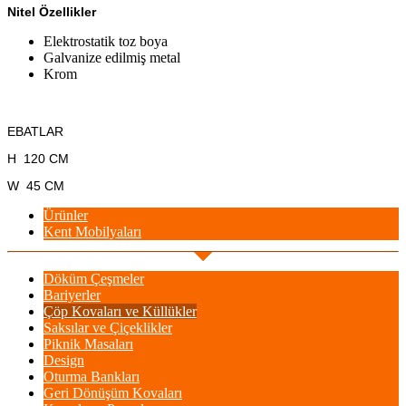
Nitel Özellikler
Elektrostatik toz boya
Galvanize edilmiş metal
Krom
EBATLAR
H 120 CM
W 45 CM
Ürünler
Kent Mobilyaları
Döküm Çeşmeler
Bariyerler
Çöp Kovaları ve Küllükler
Saksılar ve Çiçeklikler
Piknik Masaları
Design
Oturma Bankları
Geri Dönüşüm Kovaları