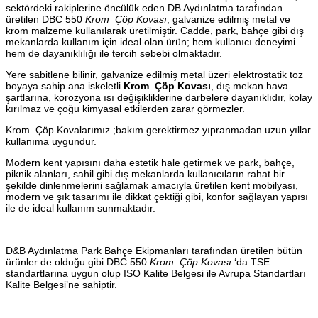
sektördeki rakiplerine öncülük eden DB Aydınlatma tarafından
üretilen DBC 550
Krom Çöp Kovası
, galvanize edilmiş metal ve
krom malzeme kullanılarak üretilmiştir. Cadde, park, bahçe gibi dış
mekanlarda kullanım için ideal olan ürün; hem kullanıcı deneyimi
hem de dayanıklılığı ile tercih sebebi olmaktadır.
Yere sabitlene bilinir, galvanize edilmiş metal üzeri elektrostatik toz
boyaya sahip ana iskeletli
Krom Çöp Kovası
, dış mekan hava
şartlarına, korozyona ısı değişikliklerine darbelere dayanıklıdır, kolay
kırılmaz ve çoğu kimyasal etkilerden zarar görmezler.
Krom Çöp Kovalarımız ;bakım gerektirmez yıpranmadan uzun yıllar
kullanıma uygundur.
Modern kent yapısını daha estetik hale getirmek ve park, bahçe,
piknik alanları, sahil gibi dış mekanlarda kullanıcıların rahat bir
şekilde dinlenmelerini sağlamak amacıyla üretilen kent mobilyası,
modern ve şık tasarımı ile dikkat çektiği gibi, konfor sağlayan yapısı
ile de ideal kullanım sunmaktadır.
D&B Aydınlatma Park Bahçe Ekipmanları tarafından üretilen bütün
ürünler de olduğu gibi DBC 550
Krom Çöp Kovası
‘da TSE
standartlarına uygun olup ISO Kalite Belgesi ile Avrupa Standartları
Kalite Belgesi’ne sahiptir.