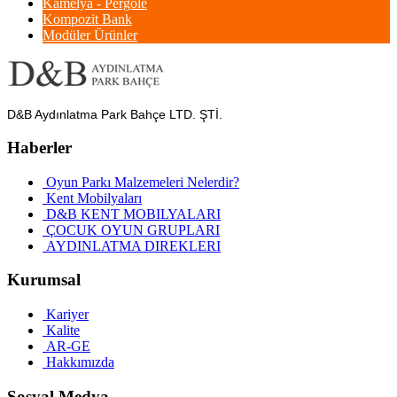
Kamelya - Pergole
Kompozit Bank
Modüler Ürünler
D&B Aydınlatma Park Bahçe LTD. ŞTİ.
Haberler
Oyun Parkı Malzemeleri Nelerdir?
Kent Mobilyaları
D&B KENT MOBILYALARI
ÇOCUK OYUN GRUPLARI
AYDINLATMA DIREKLERI
Kurumsal
Kariyer
Kalite
AR-GE
Hakkımızda
Sosyal Medya