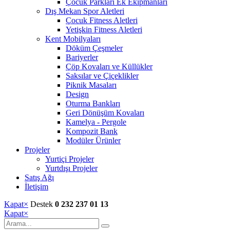
Çocuk Parkları Ek Ekipmanları
Dış Mekan Spor Aletleri
Çocuk Fitness Aletleri
Yetişkin Fitness Aletleri
Kent Mobilyaları
Döküm Çeşmeler
Bariyerler
Çöp Kovaları ve Küllükler
Saksılar ve Çiçeklikler
Piknik Masaları
Design
Oturma Bankları
Geri Dönüşüm Kovaları
Kamelya - Pergole
Kompozit Bank
Modüler Ürünler
Projeler
Yurtiçi Projeler
Yurtdışı Projeler
Satış Ağı
İletişim
Kapat
×
Destek
0 232 237 01 13
Kapat
×