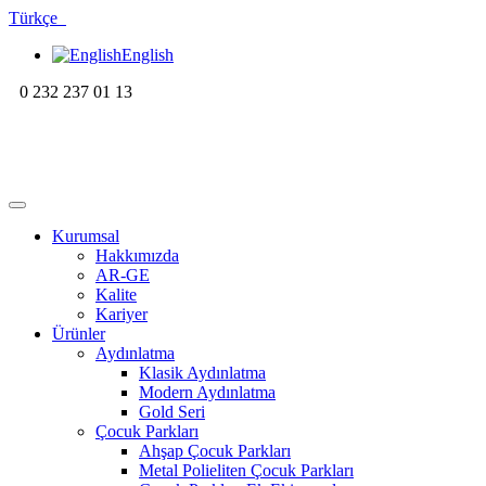
Türkçe
English
0 232 237 01 13
Kurumsal
Hakkımızda
AR-GE
Kalite
Kariyer
Ürünler
Aydınlatma
Klasik Aydınlatma
Modern Aydınlatma
Gold Seri
Çocuk Parkları
Ahşap Çocuk Parkları
Metal Polieliten Çocuk Parkları