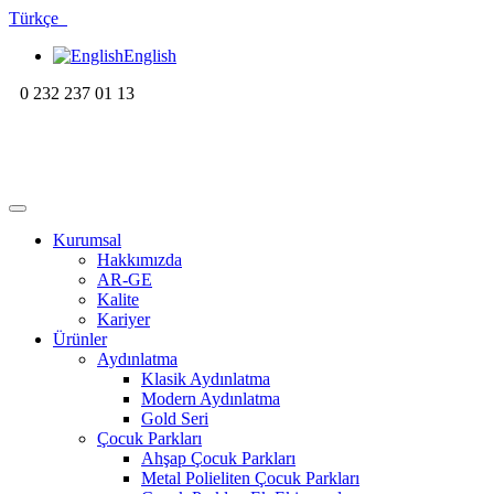
Türkçe
English
0 232 237 01 13
Kurumsal
Hakkımızda
AR-GE
Kalite
Kariyer
Ürünler
Aydınlatma
Klasik Aydınlatma
Modern Aydınlatma
Gold Seri
Çocuk Parkları
Ahşap Çocuk Parkları
Metal Polieliten Çocuk Parkları