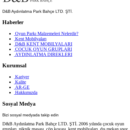
D&B Aydınlatma Park Bahçe LTD. ŞTİ.
Haberler
Oyun Parkı Malzemeleri Nelerdir?
Kent Mobilyaları
D&B KENT MOBILYALARI
ÇOCUK OYUN GRUPLARI
AYDINLATMA DIREKLERI
Kurumsal
Kariyer
Kalite
AR-GE
Hakkımızda
Sosyal Medya
Bizi sosyal medyada takip edin
D&B Aydınlatma Park Bahçe LTD. ŞTİ. 2006 yılında çocuk oyun
grupları, piknik masası, çöp kovası, kent mobilyaları, dış mekan spor