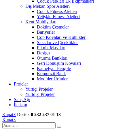
Çocuk Parkları Ek Ekipmanları
Dış Mekan Spor Aletleri
Çocuk Fitness Aletleri
Yetişkin Fitness Aletleri
Kent Mobilyaları
Döküm Çeşmeler
Bariyerler
Çöp Kovaları ve Küllükler
Saksılar ve Çiçeklikler
Piknik Masaları
Design
Oturma Bankları
Geri Dönüşüm Kovaları
Kamelya - Pergole
Kompozit Bank
Modüler Ürünler
Projeler
Yurtiçi Projeler
Yurtdışı Projeler
Satış Ağı
İletişim
Kapat
×
Destek
0 232 237 01 13
Kapat
×