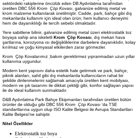
sektördeki rakiplerine öncülük eden DB Aydınlatma tarafından
üretilen DBC 556
Krom Çöp Kovası
, galvanize edilmiş metal ve
krom malzeme kullanılarak üretilmiştir. Cadde, park, bahçe gibi dış
mekanlarda kullanım için ideal olan ürün; hem kullanıcı deneyimi
hem de dayanıklılığı ile tercih sebebi olmaktadır.
Yere sabitlene bilinir, galvanize edilmiş metal üzeri elektrostatik toz
boyaya sahip ana iskeletli
Krom Çöp Kovası
, dış mekan hava
şartlarına, korozyona ısı değişikliklerine darbelere dayanıklıdır, kolay
kırılmaz ve çoğu kimyasal etkilerden zarar görmezler.
Krom Çöp Kovalarımız ;bakım gerektirmez yıpranmadan uzun yıllar
kullanıma uygundur.
Modern kent yapısını daha estetik hale getirmek ve park, bahçe,
piknik alanları, sahil gibi dış mekanlarda kullanıcıların rahat bir
şekilde dinlenmelerini sağlamak amacıyla üretilen kent mobilyası,
modern ve şık tasarımı ile dikkat çektiği gibi, konfor sağlayan yapısı
ile de ideal kullanım sunmaktadır.
D&B Aydınlatma Park Bahçe Ekipmanları tarafından üretilen bütün
ürünler de olduğu gibi DBC 556
Krom Çöp Kovası
‘da TSE
standartlarına uygun olup ISO Kalite Belgesi ile Avrupa Standartları
Kalite Belgesi’ne sahiptir.
Nitel Özellikler
Elektrostatik toz boya