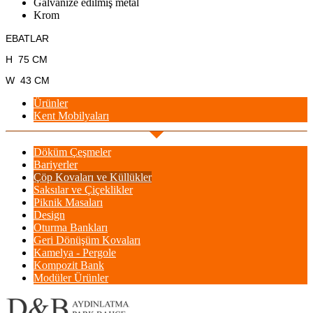
Galvanize edilmiş metal
Krom
EBATLAR
H 75 CM
W 43 CM
Ürünler
Kent Mobilyaları
Döküm Çeşmeler
Bariyerler
Çöp Kovaları ve Küllükler
Saksılar ve Çiçeklikler
Piknik Masaları
Design
Oturma Bankları
Geri Dönüşüm Kovaları
Kamelya - Pergole
Kompozit Bank
Modüler Ürünler