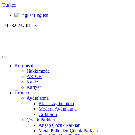
Türkçe
English
0 232 237 01 13
Kurumsal
Hakkımızda
AR-GE
Kalite
Kariyer
Ürünler
Aydınlatma
Klasik Aydınlatma
Modern Aydınlatma
Gold Seri
Çocuk Parkları
Ahşap Çocuk Parkları
Metal Polieliten Çocuk Parkları