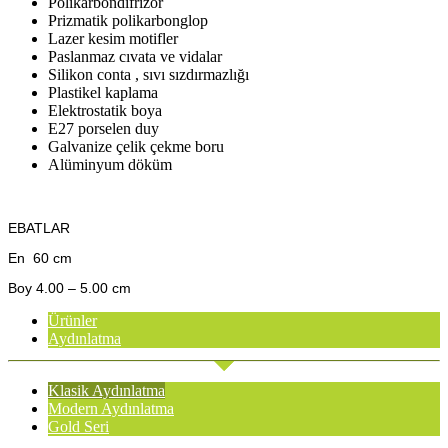
Polikarbondifrizör
Prizmatik polikarbonglop
Lazer kesim motifler
Paslanmaz cıvata ve vidalar
Silikon conta , sıvı sızdırmazlığı
Plastikel kaplama
Elektrostatik boya
E27 porselen duy
Galvanize çelik çekme boru
Alüminyum döküm
EBATLAR
En 60 cm
Boy 4.00 – 5.00 cm
Ürünler
Aydınlatma
Klasik Aydınlatma
Modern Aydınlatma
Gold Seri