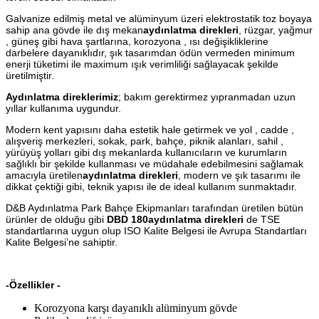
Galvanize edilmiş metal ve alüminyum üzeri elektrostatik toz boyaya
sahip ana gövde ile dış mekan
aydınlatma direkleri
, rüzgar, yağmur
, güneş gibi hava şartlarına, korozyona , ısı değişikliklerine
darbelere dayanıklıdır, şık tasarımdan ödün vermeden minimum
enerji tüketimi ile maximum ışık verimliliği sağlayacak şekilde
üretilmiştir.
Aydınlatma direklerimiz
; bakım gerektirmez yıpranmadan uzun
yıllar kullanıma uygundur.
Modern kent yapısını daha estetik hale getirmek ve yol , cadde ,
alışveriş merkezleri, sokak, park, bahçe, piknik alanları, sahil ,
yürüyüş yolları gibi dış mekanlarda kullanıcıların ve kurumların
sağlıklı bir şekilde kullanması ve müdahale edebilmesini sağlamak
amacıyla üretilen
aydınlatma direkleri
, modern ve şık tasarımı ile
dikkat çektiği gibi, teknik yapısı ile de ideal kullanım sunmaktadır.
D&B Aydınlatma Park Bahçe Ekipmanları tarafından üretilen bütün
ürünler de olduğu gibi
DBD 180aydınlatma direkleri
de TSE
standartlarına uygun olup ISO Kalite Belgesi ile Avrupa Standartları
Kalite Belgesi’ne sahiptir.
-Özellikler -
Korozyona karşı dayanıklı alüminyum gövde