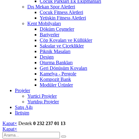
Çocuk Parkları Ek Ekipmanları
Dış Mekan Spor Aletleri
Çocuk Fitness Aletleri
Yetişkin Fitness Aletleri
Kent Mobilyaları
Döküm Çeşmeler
Bariyerler
Çöp Kovaları ve Küllükler
Saksılar ve Çiçeklikler
Piknik Masaları
Design
Oturma Bankları
Geri Dönüşüm Kovaları
Kamelya - Pergole
Kompozit Bank
Modüler Ürünler
Projeler
Yurtiçi Projeler
Yurtdışı Projeler
Satış Ağı
İletişim
Kapat
×
Destek
0 232 237 01 13
Kapat
×