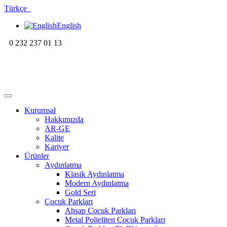
Türkçe
English
0 232 237 01 13
Kurumsal
Hakkımızda
AR-GE
Kalite
Kariyer
Ürünler
Aydınlatma
Klasik Aydınlatma
Modern Aydınlatma
Gold Seri
Çocuk Parkları
Ahşap Çocuk Parkları
Metal Polieliten Çocuk Parkları