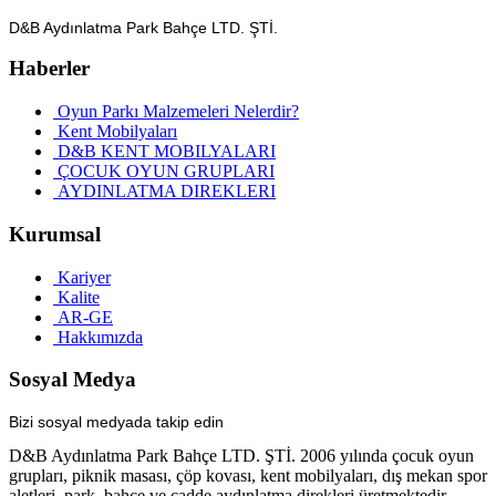
D&B Aydınlatma Park Bahçe LTD. ŞTİ.
Haberler
Oyun Parkı Malzemeleri Nelerdir?
Kent Mobilyaları
D&B KENT MOBILYALARI
ÇOCUK OYUN GRUPLARI
AYDINLATMA DIREKLERI
Kurumsal
Kariyer
Kalite
AR-GE
Hakkımızda
Sosyal Medya
Bizi sosyal medyada takip edin
D&B Aydınlatma Park Bahçe LTD. ŞTİ. 2006 yılında çocuk oyun
grupları, piknik masası, çöp kovası, kent mobilyaları, dış mekan spor
aletleri, park, bahçe ve cadde aydınlatma direkleri üretmektedir.