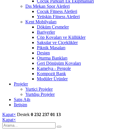
Çocuk Parkları Ek Ekipmanları
Dış Mekan Spor Aletleri
Çocuk Fitness Aletleri
Yetişkin Fitness Aletleri
Kent Mobilyaları
Döküm Çeşmeler
Bariyerler
Çöp Kovaları ve Küllükler
Saksılar ve Çiçeklikler
Piknik Masaları
Design
Oturma Bankları
Geri Dönüşüm Kovaları
Kamelya - Pergole
Kompozit Bank
Modüler Ürünler
Projeler
Yurtiçi Projeler
Yurtdışı Projeler
Satış Ağı
İletişim
Kapat
×
Destek
0 232 237 01 13
Kapat
×