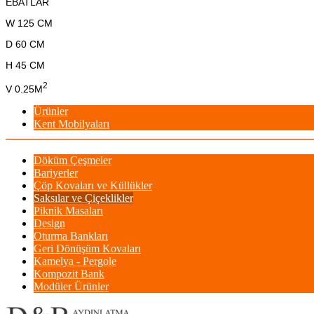
EBATLAR
W 125 CM
D 60 CM
H 45 CM
2
V 0.25M
Ürünler
Kent Mobilyaları
Döküm Çeşmeler
Bariyerler
Çöp Kovaları ve Küllükler
Saksılar ve Çiçeklikler
Piknik Masaları
Design
Oturma Bankları
Geri Dönüşüm Kovaları
Kamelya - Pergole
Kompozit Bank
Modüler Ürünler