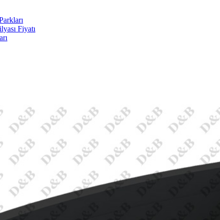
arkları
yası Fiyatı
arı