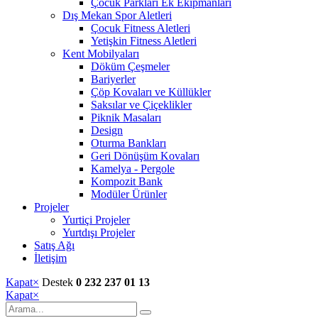
Çocuk Parkları Ek Ekipmanları
Dış Mekan Spor Aletleri
Çocuk Fitness Aletleri
Yetişkin Fitness Aletleri
Kent Mobilyaları
Döküm Çeşmeler
Bariyerler
Çöp Kovaları ve Küllükler
Saksılar ve Çiçeklikler
Piknik Masaları
Design
Oturma Bankları
Geri Dönüşüm Kovaları
Kamelya - Pergole
Kompozit Bank
Modüler Ürünler
Projeler
Yurtiçi Projeler
Yurtdışı Projeler
Satış Ağı
İletişim
Kapat
×
Destek
0 232 237 01 13
Kapat
×