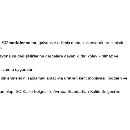
H 602
modüler saksı
, galvanize edilmiş metal kullanılarak üretilmiştir.
r.
yona ısı değişikliklerine darbelere dayanıklıdır, kolay kırılmaz ve
kullanıma uygundur.
de dinlenmelerini sağlamak amacıyla üretilen kent mobilyası, modern ve
n olup ISO Kalite Belgesi ile Avrupa Standartları Kalite Belgesi’ne