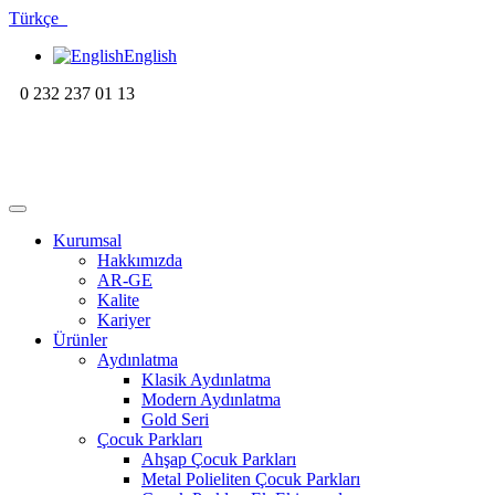
Türkçe
English
0 232 237 01 13
Kurumsal
Hakkımızda
AR-GE
Kalite
Kariyer
Ürünler
Aydınlatma
Klasik Aydınlatma
Modern Aydınlatma
Gold Seri
Çocuk Parkları
Ahşap Çocuk Parkları
Metal Polieliten Çocuk Parkları