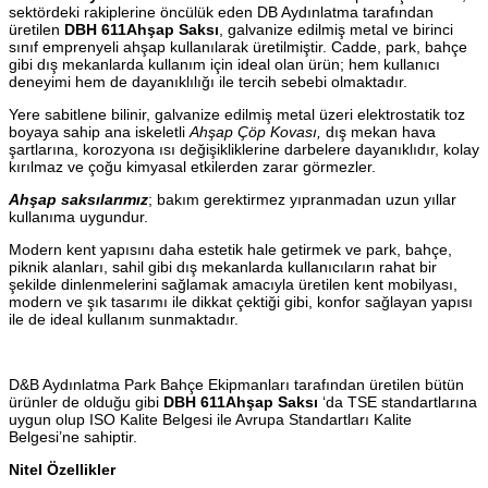
sektördeki rakiplerine öncülük eden DB Aydınlatma tarafından
üretilen
DBH 611
Ahşap Saksı
, galvanize edilmiş metal ve birinci
sınıf emprenyeli ahşap kullanılarak üretilmiştir. Cadde, park, bahçe
gibi dış mekanlarda kullanım için ideal olan ürün; hem kullanıcı
deneyimi hem de dayanıklılığı ile tercih sebebi olmaktadır.
Yere sabitlene bilinir, galvanize edilmiş metal üzeri elektrostatik toz
boyaya sahip ana iskeletli
Ahşap Çöp Kovası,
dış mekan hava
şartlarına, korozyona ısı değişikliklerine darbelere dayanıklıdır, kolay
kırılmaz ve çoğu kimyasal etkilerden zarar görmezler.
Ahşap saksılarımız
; bakım gerektirmez yıpranmadan uzun yıllar
kullanıma uygundur.
Modern kent yapısını daha estetik hale getirmek ve park, bahçe,
piknik alanları, sahil gibi dış mekanlarda kullanıcıların rahat bir
şekilde dinlenmelerini sağlamak amacıyla üretilen kent mobilyası,
modern ve şık tasarımı ile dikkat çektiği gibi, konfor sağlayan yapısı
ile de ideal kullanım sunmaktadır.
D&B Aydınlatma Park Bahçe Ekipmanları tarafından üretilen bütün
ürünler de olduğu gibi
DBH 611
Ahşap Saksı
‘da TSE standartlarına
uygun olup ISO Kalite Belgesi ile Avrupa Standartları Kalite
Belgesi’ne sahiptir.
Nitel Özellikler