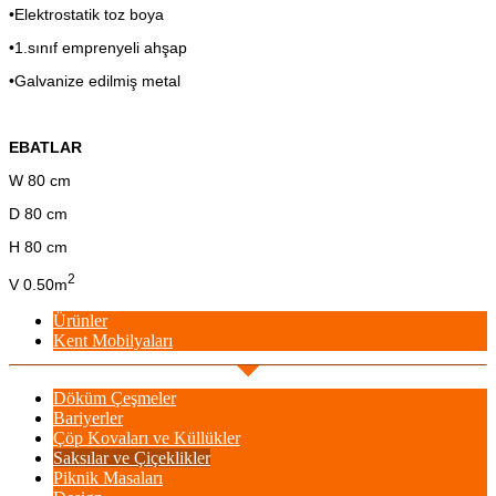
•Elektrostatik toz boya
•1.sınıf emprenyeli ahşap
•Galvanize edilmiş metal
EBATLAR
W 80 cm
D 80 cm
H 80 cm
2
V 0.50m
Ürünler
Kent Mobilyaları
Döküm Çeşmeler
Bariyerler
Çöp Kovaları ve Küllükler
Saksılar ve Çiçeklikler
Piknik Masaları