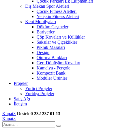
Çocuk Parkları Ek Ekipmanları
Dış Mekan Spor Aletleri
Çocuk Fitness Aletleri
Yetişkin Fitness Aletleri
Kent Mobilyaları
Döküm Çeşmeler
Bariyerler
Çöp Kovaları ve Küllükler
Saksılar ve Çiçeklikler
Piknik Masaları
Design
Oturma Bankları
Geri Dönüşüm Kovaları
Kamelya - Pergole
Kompozit Bank
Modüler Ürünler
Projeler
Yurtiçi Projeler
Yurtdışı Projeler
Satış Ağı
İletişim
Kapat
×
Destek
0 232 237 01 13
Kapat
×