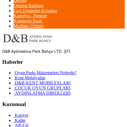
Design
Oturma Bankları
Geri Dönüşüm Kovaları
Kamelya - Pergole
Kompozit Bank
Modüler Ürünler
D&B Aydınlatma Park Bahçe LTD. ŞTİ.
Haberler
Oyun Parkı Malzemeleri Nelerdir?
Kent Mobilyaları
D&B KENT MOBILYALARI
ÇOCUK OYUN GRUPLARI
AYDINLATMA DIREKLERI
Kurumsal
Kariyer
Kalite
AR-GE