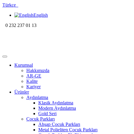
Türkçe
English
0 232 237 01 13
Kurumsal
Hakkımızda
AR-GE
Kalite
Kariyer
Ürünler
Aydınlatma
Klasik Aydınlatma
Modern Aydınlatma
Gold Seri
Çocuk Parkları
Ahşap Çocuk Parkları
Metal Polieliten Çocuk Parkları