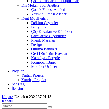
Çocuk Parkları Ek Ekipmanları
Dış Mekan Spor Aletleri
Çocuk Fitness Aletleri
Yetişkin Fitness Aletleri
Kent Mobilyaları
Döküm Çeşmeler
Bariyerler
Çöp Kovaları ve Küllükler
Saksılar ve Çiçeklikler
Piknik Masaları
Design
Oturma Bankları
Geri Dönüşüm Kovaları
Kamelya - Pergole
Kompozit Bank
Modüler Ürünler
Projeler
Yurtiçi Projeler
Yurtdışı Projeler
Satış Ağı
İletişim
Kapat
×
Destek
0 232 237 01 13
Kapat
×