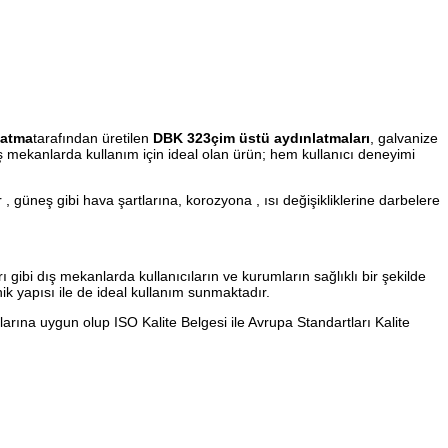
latma
tarafından üretilen
DBK 323çim üstü aydınlatmaları
, galvanize
dış mekanlarda kullanım için ideal olan ürün; hem kullanıcı deneyimi
 , güneş gibi hava şartlarına, korozyona , ısı değişikliklerine darbelere
ı gibi dış mekanlarda kullanıcıların ve kurumların sağlıklı bir şekilde
knik yapısı ile de ideal kullanım sunmaktadır.
arına uygun olup ISO Kalite Belgesi ile Avrupa Standartları Kalite