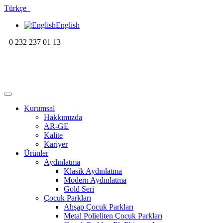
Türkçe
English
0 232 237 01 13
Kurumsal
Hakkımızda
AR-GE
Kalite
Kariyer
Ürünler
Aydınlatma
Klasik Aydınlatma
Modern Aydınlatma
Gold Seri
Çocuk Parkları
Ahşap Çocuk Parkları
Metal Polieliten Çocuk Parkları