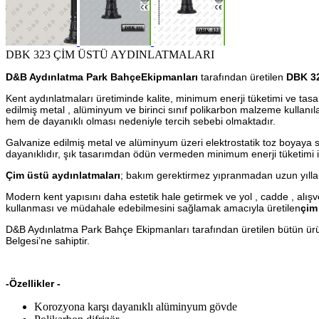
DBK 323 ÇİM ÜSTÜ AYDINLATMALARI
D&B Aydınlatma Park BahçeEkipmanları
tarafından üretilen
DBK 32
Kent aydınlatmaları üretiminde kalite, minimum enerji tüketimi ve tas
edilmiş metal , alüminyum ve birinci sınıf polikarbon malzeme kullanıla
hem de dayanıklı olması nedeniyle tercih sebebi olmaktadır.
Galvanize edilmiş metal ve alüminyum üzeri elektrostatik toz boyaya 
dayanıklıdır, şık tasarımdan ödün vermeden minimum enerji tüketimi ile
Çim üstü aydınlatmaları
; bakım gerektirmez yıpranmadan uzun yılla
Modern kent yapısını daha estetik hale getirmek ve yol , cadde , alışver
kullanması ve müdahale edebilmesini sağlamak amacıyla üretilen
çim
D&B Aydınlatma Park Bahçe Ekipmanları tarafından üretilen bütün ürü
Belgesi’ne sahiptir.
-Özellikler -
Korozyona karşı dayanıklı alüminyum gövde