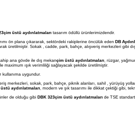
3çim üstü aydınlatmaları
tasarım ödüllü ürünlerimizdendir.
arımı ön plana çıkararak, sektördeki rakiplerine öncülük eden
DB Aydın
rak üretilmiştir. Sokak , cadde, park, bahçe, alışveriş merkezleri gibi 
sahip ana gövde ile dış mekan
çim üstü aydınlatmaları
, rüzgar, yağmur
 maximum ışık verimliliği sağlayacak şekilde üretilmiştir.
r kullanıma uygundur.
iş merkezleri, sokak, park, bahçe, piknik alanları, sahil , yürüyüş yollar
 üstü aydınlatmaları
, modern ve şık tasarımı ile dikkat çektiği gibi, te
nler de olduğu gibi
DBK 323çim üstü aydınlatmaları
de TSE standartl