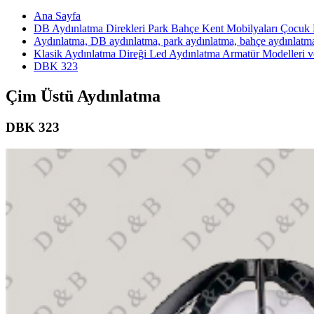
Ana Sayfa
DB Aydınlatma Direkleri Park Bahçe Kent Mobilyaları Çocuk P
Aydınlatma, DB aydınlatma, park aydınlatma, bahçe aydınlatm
Klasik Aydınlatma Direği Led Aydınlatma Armatür Modelleri ve
DBK 323
Çim Üstü Aydınlatma
DBK 323