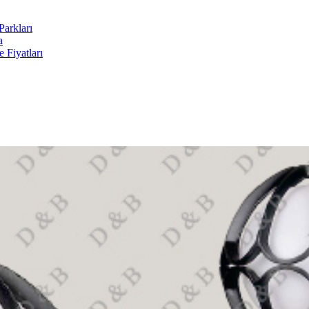
arkları
a
 Fiyatları