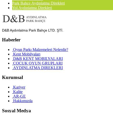
Park Bahçe Aydınlatma Direkleri
Yol Aydınlatma Direkleri
D&B Aydınlatma Park Bahçe LTD. ŞTİ.
Haberler
Oyun Parkı Malzemeleri Nelerdir?
Kent Mobilyaları
D&B KENT MOBILYALARI
ÇOCUK OYUN GRUPLARI
AYDINLATMA DIREKLERI
Kurumsal
Kariyer
Kalite
AR-GE
Hakkımızda
Sosyal Medya