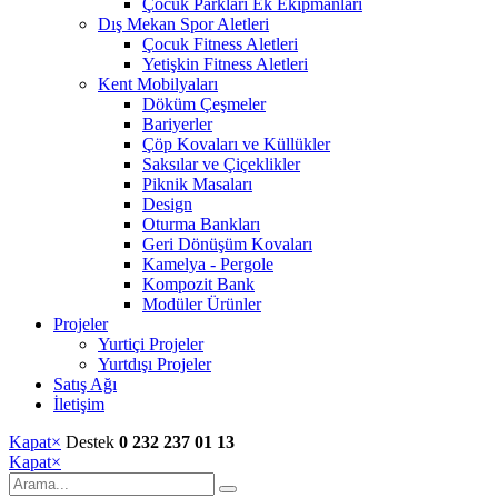
Çocuk Parkları Ek Ekipmanları
Dış Mekan Spor Aletleri
Çocuk Fitness Aletleri
Yetişkin Fitness Aletleri
Kent Mobilyaları
Döküm Çeşmeler
Bariyerler
Çöp Kovaları ve Küllükler
Saksılar ve Çiçeklikler
Piknik Masaları
Design
Oturma Bankları
Geri Dönüşüm Kovaları
Kamelya - Pergole
Kompozit Bank
Modüler Ürünler
Projeler
Yurtiçi Projeler
Yurtdışı Projeler
Satış Ağı
İletişim
Kapat
×
Destek
0 232 237 01 13
Kapat
×