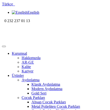
Türkçe
English
0 232 237 01 13
Kurumsal
Hakkımızda
AR-GE
Kalite
Kariyer
Ürünler
Aydınlatma
Klasik Aydınlatma
Modern Aydınlatma
Gold Seri
Çocuk Parkları
Ahşap Çocuk Parkları
Metal Polieliten Çocuk Parkları