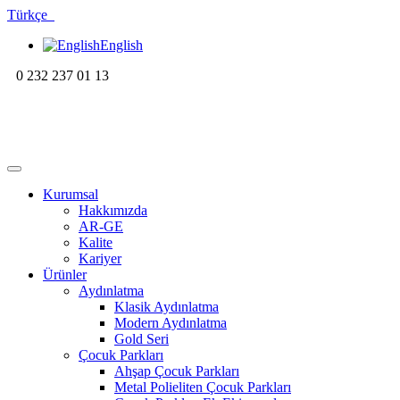
Türkçe
English
0 232 237 01 13
Kurumsal
Hakkımızda
AR-GE
Kalite
Kariyer
Ürünler
Aydınlatma
Klasik Aydınlatma
Modern Aydınlatma
Gold Seri
Çocuk Parkları
Ahşap Çocuk Parkları
Metal Polieliten Çocuk Parkları