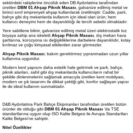
sektördeki rakiplerine öncülük eden DB Aydınlatma tarafından
üretilen
DBM 01 Ahşap Piknik Masası
, galvanize edilmiş metal ve
birinci sınıf emprenyeli ahşap kullanılarak üretilmiştir. Cadde, park,
bahçe gibi dış mekanlarda kullanım için ideal olan ürün; hem
kullanıcı deneyimi hem de dayanıklılığı ile tercih sebebi olmaktadır.
Yere sabitlene bilinir, galvanize edilmiş metal üzeri elektrostatik toz
boyaya sahip ana iskeletli
Ahşap Piknik Masası
,
dış mekan hava
şartlarına, korozyona ısı değişikliklerine darbelere dayanıklıdır, kolay
kırılmaz ve çoğu kimyasal etkilerden zarar görmezler.
Ahşap Piknik Masası
; bakım gerektirmez yıpranmadan uzun yıllar
kullanıma uygundur.
Modern kent yapısını daha estetik hale getirmek ve park, bahçe,
piknik alanları, sahil gibi dış mekanlarda kullanıcıların rahat bir
şekilde dinlenmelerini sağlamak amacıyla üretilen kent mobilyası,
modern ve şık tasarımı ile dikkat çektiği gibi, konfor sağlayan yapısı
ile de ideal kullanım sunmaktadır.
D&B Aydınlatma Park Bahçe Ekipmanları tarafından üretilen bütün
ürünler de olduğu gibi
DBM 01 Ahşap Piknik Masası
‘da TSE
standartlarına uygun olup ISO Kalite Belgesi ile Avrupa Standartları
Kalite Belgesi’ne sahiptir.
Nitel Özellikler