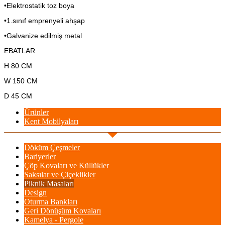
•Elektrostatik toz boya
•1.sınıf emprenyeli ahşap
•Galvanize edilmiş metal
EBATLAR
H 80 CM
W 150 CM
D 45 CM
Ürünler
Kent Mobilyaları
Döküm Çeşmeler
Bariyerler
Çöp Kovaları ve Küllükler
Saksılar ve Çiçeklikler
Piknik Masaları
Design
Oturma Bankları
Geri Dönüşüm Kovaları
Kamelya - Pergole