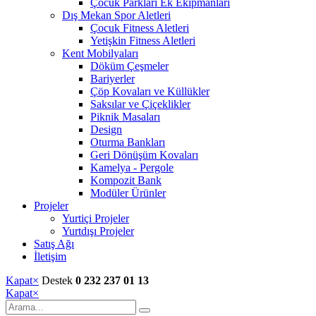
Çocuk Parkları Ek Ekipmanları
Dış Mekan Spor Aletleri
Çocuk Fitness Aletleri
Yetişkin Fitness Aletleri
Kent Mobilyaları
Döküm Çeşmeler
Bariyerler
Çöp Kovaları ve Küllükler
Saksılar ve Çiçeklikler
Piknik Masaları
Design
Oturma Bankları
Geri Dönüşüm Kovaları
Kamelya - Pergole
Kompozit Bank
Modüler Ürünler
Projeler
Yurtiçi Projeler
Yurtdışı Projeler
Satış Ağı
İletişim
Kapat
×
Destek
0 232 237 01 13
Kapat
×