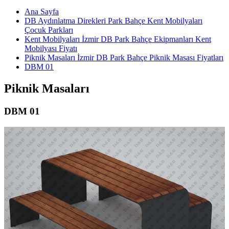
Ana Sayfa
DB Aydınlatma Direkleri Park Bahçe Kent Mobilyaları
Çocuk Parkları
Kent Mobilyaları İzmir DB Park Bahçe Ekipmanları Kent
Mobilyası Fiyatı
Piknik Masaları İzmir DB Park Bahçe Piknik Masası Fiyatları
DBM 01
Piknik Masaları
DBM 01