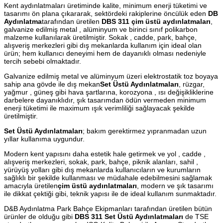
Kent aydınlatmaları üretiminde kalite, minimum enerji tüketimi ve
tasarımı ön plana çıkararak, sektördeki rakiplerine öncülük eden
DB
Aydınlatma
tarafından üretilen
DBS 311 çim üstü aydınlatmaları
,
galvanize edilmiş metal , alüminyum ve birinci sınıf polikarbon
malzeme kullanılarak üretilmiştir. Sokak , cadde, park, bahçe,
alışveriş merkezleri gibi dış mekanlarda kullanım için ideal olan
ürün; hem kullanıcı deneyimi hem de dayanıklı olması nedeniyle
tercih sebebi olmaktadır.
Galvanize edilmiş metal ve alüminyum üzeri elektrostatik toz boyaya
sahip ana gövde ile dış mekan
Set Üstü Aydınlatmaları
, rüzgar,
yağmur , güneş gibi hava şartlarına, korozyona , ısı değişikliklerine
darbelere dayanıklıdır, şık tasarımdan ödün vermeden minimum
enerji tüketimi ile maximum ışık verimliliği sağlayacak şekilde
üretilmiştir.
Set Üstü Aydınlatmaları
; bakım gerektirmez yıpranmadan uzun
yıllar kullanıma uygundur.
Modern kent yapısını daha estetik hale getirmek ve yol , cadde ,
alışveriş merkezleri, sokak, park, bahçe, piknik alanları, sahil ,
yürüyüş yolları gibi dış mekanlarda kullanıcıların ve kurumların
sağlıklı bir şekilde kullanması ve müdahale edebilmesini sağlamak
amacıyla üretilen
çim üstü aydınlatmaları
, modern ve şık tasarımı
ile dikkat çektiği gibi, teknik yapısı ile de ideal kullanım sunmaktadır.
D&B Aydınlatma Park Bahçe Ekipmanları tarafından üretilen bütün
ürünler de olduğu gibi
DBS 311 Set Üstü Aydınlatmaları
de TSE