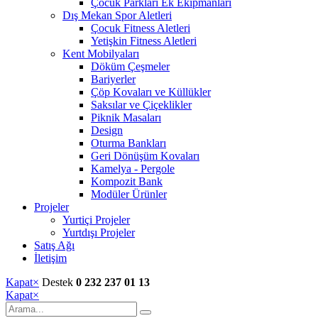
Çocuk Parkları Ek Ekipmanları
Dış Mekan Spor Aletleri
Çocuk Fitness Aletleri
Yetişkin Fitness Aletleri
Kent Mobilyaları
Döküm Çeşmeler
Bariyerler
Çöp Kovaları ve Küllükler
Saksılar ve Çiçeklikler
Piknik Masaları
Design
Oturma Bankları
Geri Dönüşüm Kovaları
Kamelya - Pergole
Kompozit Bank
Modüler Ürünler
Projeler
Yurtiçi Projeler
Yurtdışı Projeler
Satış Ağı
İletişim
Kapat
×
Destek
0 232 237 01 13
Kapat
×