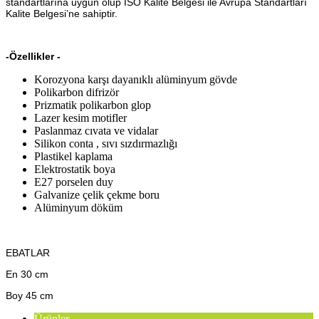
standartlarına uygun olup ISO Kalite Belgesi ile Avrupa Standartları
Kalite Belgesi’ne sahiptir.
-Özellikler -
Korozyona karşı dayanıklı alüminyum gövde
Polikarbon difrizör
Prizmatik polikarbon glop
Lazer kesim motifler
Paslanmaz cıvata ve vidalar
Silikon conta , sıvı sızdırmazlığı
Plastikel kaplama
Elektrostatik boya
E27 porselen duy
Galvanize çelik çekme boru
Alüminyum döküm
EBATLAR
En 30 cm
Boy 45 cm
Ürünler