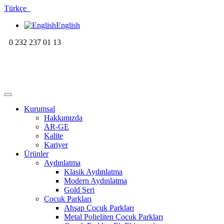
Türkçe
English
0 232 237 01 13
Kurumsal
Hakkımızda
AR-GE
Kalite
Kariyer
Ürünler
Aydınlatma
Klasik Aydınlatma
Modern Aydınlatma
Gold Seri
Çocuk Parkları
Ahşap Çocuk Parkları
Metal Polieliten Çocuk Parkları