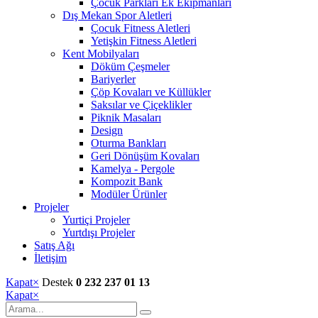
Çocuk Parkları Ek Ekipmanları
Dış Mekan Spor Aletleri
Çocuk Fitness Aletleri
Yetişkin Fitness Aletleri
Kent Mobilyaları
Döküm Çeşmeler
Bariyerler
Çöp Kovaları ve Küllükler
Saksılar ve Çiçeklikler
Piknik Masaları
Design
Oturma Bankları
Geri Dönüşüm Kovaları
Kamelya - Pergole
Kompozit Bank
Modüler Ürünler
Projeler
Yurtiçi Projeler
Yurtdışı Projeler
Satış Ağı
İletişim
Kapat
×
Destek
0 232 237 01 13
Kapat
×