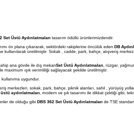
 Set Üstü Aydınlatmaları
tasarım ödüllü ürünlerimizdendir.
arımı ön plana çıkararak, sektördeki rakiplerine öncülük eden
DB Aydın
 kullanılarak üretilmiştir. Sokak , cadde, park, bahçe, alışveriş merkezl
sahip ana gövde ile dış mekan
Set Üstü Aydınlatmaları
, rüzgar, yağmur
 maximum ışık verimliliği sağlayacak şekilde üretilmiştir.
r kullanıma uygundur.
iş merkezleri, sokak, park, bahçe, piknik alanları, sahil , yürüyüş yollar
 üstü aydınlatmaları
, modern ve şık tasarımı ile dikkat çektiği gibi, te
nler de olduğu gibi
DBS 362 Set Üstü Aydınlatmaları
de TSE standartl