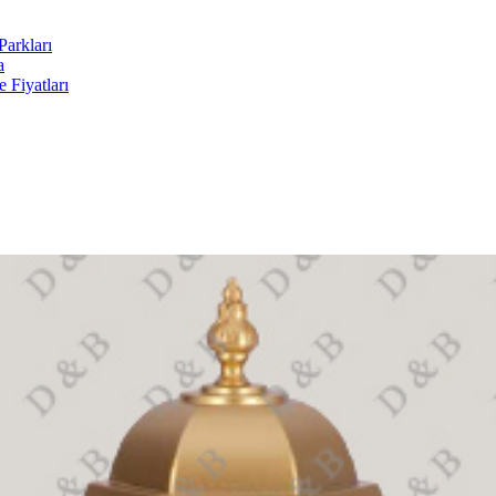
arkları
a
 Fiyatları