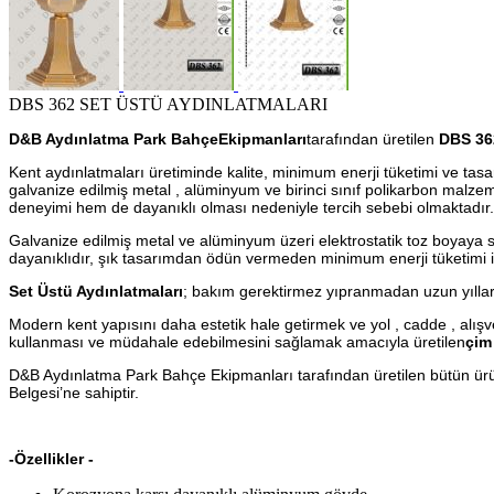
DBS 362 SET ÜSTÜ AYDINLATMALARI
D&B Aydınlatma Park BahçeEkipmanları
tarafından üretilen
DBS 362
Kent aydınlatmaları üretiminde kalite, minimum enerji tüketimi ve tas
galvanize edilmiş metal , alüminyum ve birinci sınıf polikarbon malzeme
deneyimi hem de dayanıklı olması nedeniyle tercih sebebi olmaktadır.
Galvanize edilmiş metal ve alüminyum üzeri elektrostatik toz boyaya 
dayanıklıdır, şık tasarımdan ödün vermeden minimum enerji tüketimi ile
Set Üstü Aydınlatmaları
; bakım gerektirmez yıpranmadan uzun yılla
Modern kent yapısını daha estetik hale getirmek ve yol , cadde , alışver
kullanması ve müdahale edebilmesini sağlamak amacıyla üretilen
çim
D&B Aydınlatma Park Bahçe Ekipmanları tarafından üretilen bütün ürü
Belgesi’ne sahiptir.
-Özellikler -