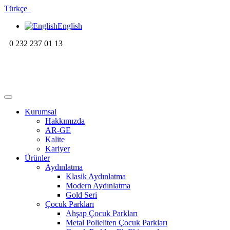
Türkçe
English
0 232 237 01 13
Kurumsal
Hakkımızda
AR-GE
Kalite
Kariyer
Ürünler
Aydınlatma
Klasik Aydınlatma
Modern Aydınlatma
Gold Seri
Çocuk Parkları
Ahşap Çocuk Parkları
Metal Polieliten Çocuk Parkları