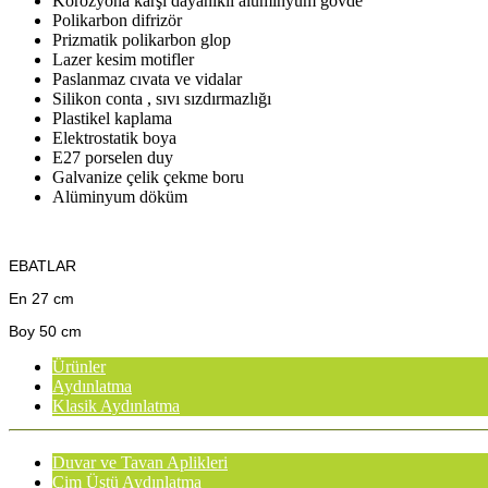
Korozyona karşı dayanıklı alüminyum gövde
Polikarbon difrizör
Prizmatik polikarbon glop
Lazer kesim motifler
Paslanmaz cıvata ve vidalar
Silikon conta , sıvı sızdırmazlığı
Plastikel kaplama
Elektrostatik boya
E27 porselen duy
Galvanize çelik çekme boru
Alüminyum döküm
EBATLAR
En 27 cm
Boy 50 cm
Ürünler
Aydınlatma
Klasik Aydınlatma
Duvar ve Tavan Aplikleri
Çim Üstü Aydınlatma