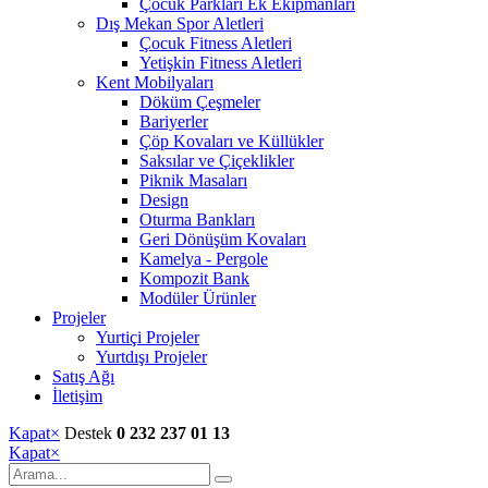
Çocuk Parkları Ek Ekipmanları
Dış Mekan Spor Aletleri
Çocuk Fitness Aletleri
Yetişkin Fitness Aletleri
Kent Mobilyaları
Döküm Çeşmeler
Bariyerler
Çöp Kovaları ve Küllükler
Saksılar ve Çiçeklikler
Piknik Masaları
Design
Oturma Bankları
Geri Dönüşüm Kovaları
Kamelya - Pergole
Kompozit Bank
Modüler Ürünler
Projeler
Yurtiçi Projeler
Yurtdışı Projeler
Satış Ağı
İletişim
Kapat
×
Destek
0 232 237 01 13
Kapat
×