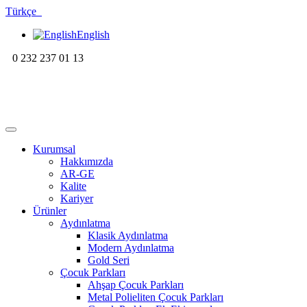
Türkçe
English
0 232 237 01 13
Kurumsal
Hakkımızda
AR-GE
Kalite
Kariyer
Ürünler
Aydınlatma
Klasik Aydınlatma
Modern Aydınlatma
Gold Seri
Çocuk Parkları
Ahşap Çocuk Parkları
Metal Polieliten Çocuk Parkları