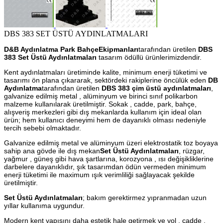
DBS 383 SET ÜSTÜ AYDINLATMALARI
D&B Aydınlatma Park BahçeEkipmanları
tarafından üretilen
DBS
383 Set Üstü Aydınlatmaları
tasarım ödüllü ürünlerimizdendir.
Kent aydınlatmaları üretiminde kalite, minimum enerji tüketimi ve
tasarımı ön plana çıkararak, sektördeki rakiplerine öncülük eden
DB
Aydınlatma
tarafından üretilen
DBS 383 çim üstü aydınlatmaları
,
galvanize edilmiş metal , alüminyum ve birinci sınıf polikarbon
malzeme kullanılarak üretilmiştir. Sokak , cadde, park, bahçe,
alışveriş merkezleri gibi dış mekanlarda kullanım için ideal olan
ürün; hem kullanıcı deneyimi hem de dayanıklı olması nedeniyle
tercih sebebi olmaktadır.
Galvanize edilmiş metal ve alüminyum üzeri elektrostatik toz boyaya
sahip ana gövde ile dış mekan
Set Üstü Aydınlatmaları
, rüzgar,
yağmur , güneş gibi hava şartlarına, korozyona , ısı değişikliklerine
darbelere dayanıklıdır, şık tasarımdan ödün vermeden minimum
enerji tüketimi ile maximum ışık verimliliği sağlayacak şekilde
üretilmiştir.
Set Üstü Aydınlatmaları
; bakım gerektirmez yıpranmadan uzun
yıllar kullanıma uygundur.
Modern kent yapısını daha estetik hale getirmek ve yol , cadde ,