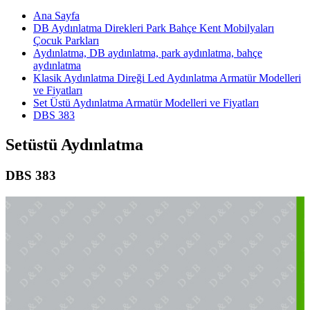
Ana Sayfa
DB Aydınlatma Direkleri Park Bahçe Kent Mobilyaları
Çocuk Parkları
Aydınlatma, DB aydınlatma, park aydınlatma, bahçe
aydınlatma
Klasik Aydınlatma Direği Led Aydınlatma Armatür Modelleri
ve Fiyatları
Set Üstü Aydınlatma Armatür Modelleri ve Fiyatları
DBS 383
Setüstü Aydınlatma
DBS 383