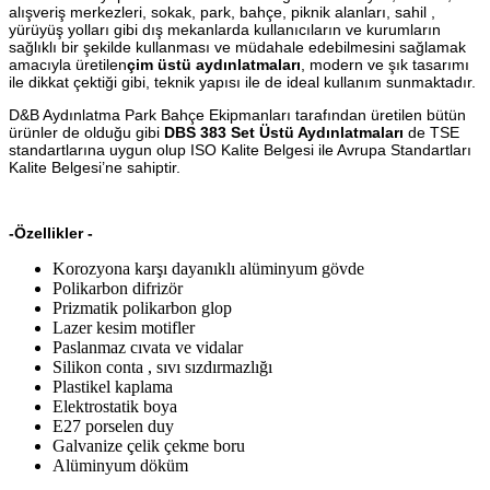
alışveriş merkezleri, sokak, park, bahçe, piknik alanları, sahil ,
yürüyüş yolları gibi dış mekanlarda kullanıcıların ve kurumların
sağlıklı bir şekilde kullanması ve müdahale edebilmesini sağlamak
amacıyla üretilen
çim üstü aydınlatmaları
, modern ve şık tasarımı
ile dikkat çektiği gibi, teknik yapısı ile de ideal kullanım sunmaktadır.
D&B Aydınlatma Park Bahçe Ekipmanları tarafından üretilen bütün
ürünler de olduğu gibi
DBS 383 Set Üstü Aydınlatmaları
de TSE
standartlarına uygun olup ISO Kalite Belgesi ile Avrupa Standartları
Kalite Belgesi’ne sahiptir.
-Özellikler -
Korozyona karşı dayanıklı alüminyum gövde
Polikarbon difrizör
Prizmatik polikarbon glop
Lazer kesim motifler
Paslanmaz cıvata ve vidalar
Silikon conta , sıvı sızdırmazlığı
Plastikel kaplama
Elektrostatik boya
E27 porselen duy
Galvanize çelik çekme boru
Alüminyum döküm