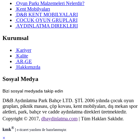
Oyun Parkı Malzemeleri Nelerdir?
Kent Mobilyaları
D&B KENT MOBILYALARI
ÇOCUK OYUN GRUPLARI
AYDINLATMA DIREKLERI
Kurumsal
Kariyer
Kalite
AR-GE
Hakkımızda
Sosyal Medya
Bizi sosyal medyada takip edin
D&B Aydınlatma Park Bahçe LTD. ŞTİ. 2006 yılında çocuk oyun
grupları, piknik masası, çöp kovası, kent mobilyaları, dış mekan spor
aletleri, park, bahçe ve cadde aydınlatma direkleri üretmektedir.
Copyright © 2017,
dbaydinlatma.com
| Tüm Hakları Saklıdır.
®
kmk
|
e-ticaret
yazılımı ile hazırlanmıştır.
×