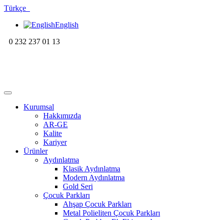
Türkçe
English
0 232 237 01 13
Kurumsal
Hakkımızda
AR-GE
Kalite
Kariyer
Ürünler
Aydınlatma
Klasik Aydınlatma
Modern Aydınlatma
Gold Seri
Çocuk Parkları
Ahşap Çocuk Parkları
Metal Polieliten Çocuk Parkları