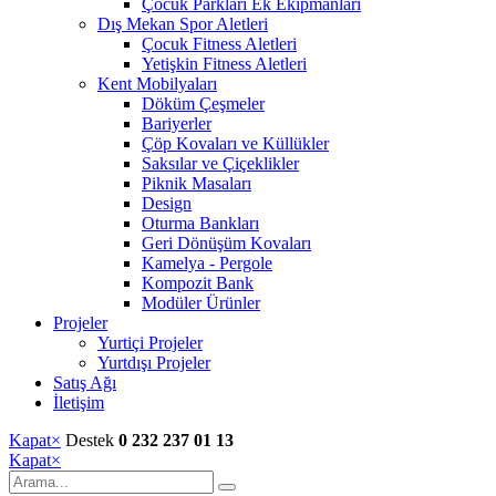
Çocuk Parkları Ek Ekipmanları
Dış Mekan Spor Aletleri
Çocuk Fitness Aletleri
Yetişkin Fitness Aletleri
Kent Mobilyaları
Döküm Çeşmeler
Bariyerler
Çöp Kovaları ve Küllükler
Saksılar ve Çiçeklikler
Piknik Masaları
Design
Oturma Bankları
Geri Dönüşüm Kovaları
Kamelya - Pergole
Kompozit Bank
Modüler Ürünler
Projeler
Yurtiçi Projeler
Yurtdışı Projeler
Satış Ağı
İletişim
Kapat
×
Destek
0 232 237 01 13
Kapat
×