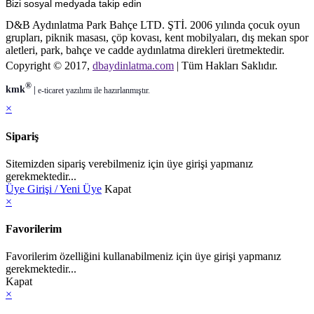
Bizi sosyal medyada takip edin
D&B Aydınlatma Park Bahçe LTD. ŞTİ. 2006 yılında çocuk oyun
grupları, piknik masası, çöp kovası, kent mobilyaları, dış mekan spor
aletleri, park, bahçe ve cadde aydınlatma direkleri üretmektedir.
Copyright © 2017,
dbaydinlatma.com
| Tüm Hakları Saklıdır.
®
kmk
|
e-ticaret
yazılımı ile hazırlanmıştır.
×
Sipariş
Sitemizden sipariş verebilmeniz için üye girişi yapmanız
gerekmektedir...
Üye Girişi / Yeni Üye
Kapat
×
Favorilerim
Favorilerim özelliğini kullanabilmeniz için üye girişi yapmanız
gerekmektedir...
Kapat
×