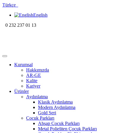
Türkçe
English
0 232 237 01 13
Kurumsal
Hakkımızda
AR-GE
Kalite
Kariyer
Ürünler
Aydınlatma
Klasik Aydınlatma
Modern Aydınlatma
Gold Seri
Çocuk Parkları
Ahşap Çocuk Parkları
Metal Polieliten Çocuk Parkları