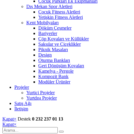
Çocuk Parkları Ek Ekipmanları
Dış Mekan Spor Aletleri
Çocuk Fitness Aletleri
Yetişkin Fitness Aletleri
Kent Mobilyaları
Döküm Çeşmeler
Bariyerler
Çöp Kovaları ve Küllükler
Saksılar ve Çiçeklikler
Piknik Masaları
Design
Oturma Bankları
Geri Dönüşüm Kovaları
Kamelya - Pergole
Kompozit Bank
Modüler Ürünler
Projeler
Yurtiçi Projeler
Yurtdışı Projeler
Satış Ağı
İletişim
Kapat
×
Destek
0 232 237 01 13
Kapat
×