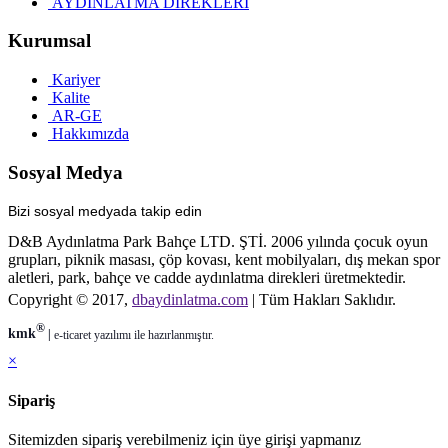
AYDINLATMA DIREKLERI
Kurumsal
Kariyer
Kalite
AR-GE
Hakkımızda
Sosyal Medya
Bizi sosyal medyada takip edin
D&B Aydınlatma Park Bahçe LTD. ŞTİ. 2006 yılında çocuk oyun
grupları, piknik masası, çöp kovası, kent mobilyaları, dış mekan spor
aletleri, park, bahçe ve cadde aydınlatma direkleri üretmektedir.
Copyright © 2017,
dbaydinlatma.com
| Tüm Hakları Saklıdır.
®
kmk
|
e-ticaret
yazılımı ile hazırlanmıştır.
×
Sipariş
Sitemizden sipariş verebilmeniz için üye girişi yapmanız